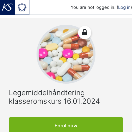
You are not logged in. (
Log in
)
Skip to main content
Legemiddelhåndtering
klasseromskurs 16.01.2024
Enrol now