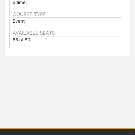
3 timer
COURSE TYPE
Event
AVAILABLE SEATS
66 of 80
x