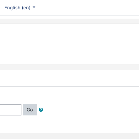
English ‎(en)‎
Go