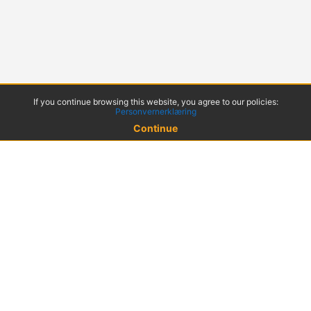
If you continue browsing this website, you agree to our policies:
Personvernerklæring
Continue