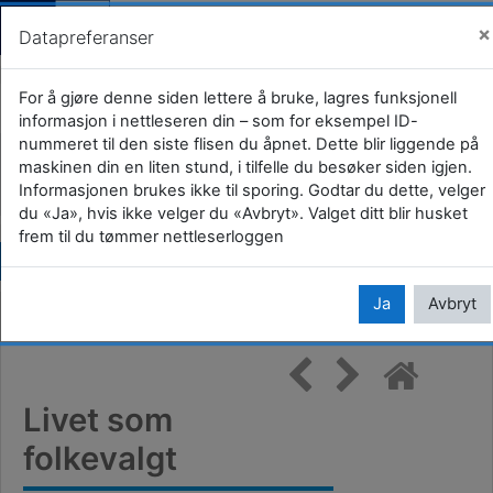
Gjestevisning (
Logg i
×
Datapreferanser
Gå til hovedinnhold
Ny i kommunestyret
For å gjøre denne siden lettere å bruke, lagres funksjonell
informasjon i nettleseren din – som for eksempel ID-
nummeret til den siste flisen du åpnet. Dette blir liggende på
Hjem
Kurs
KS
For deg som folkevalgt
maskinen din en liten stund, i tilfelle du besøker siden igjen.
Informasjonen brukes ikke til sporing. Godtar du dette, velger
Ny i kommunestyret
Livet som folkevalgt
du «Ja», hvis ikke velger du «Avbryt». Valget ditt blir husket
frem til du tømmer nettleserloggen
Kopier url
Ja
Avbryt
Livet som
folkevalgt