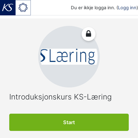
Du er ikkje logga inn. (
Logg inn
)
Gå til hovudinnhaldet
Introduksjonskurs KS-Læring
Start