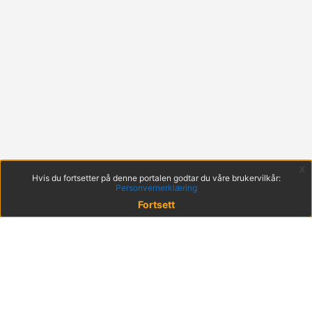
x
Hvis du fortsetter på denne portalen godtar du våre brukervilkår:
Personvernerklæring
Fortsett
© 2022 KS