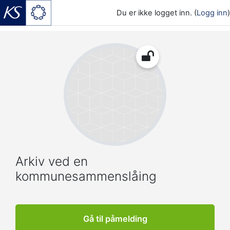
Du er ikke logget inn. (
Logg inn
)
Gå til hovedinnhold
Arkiv ved en
kommunesammenslåing
Gå til påmelding