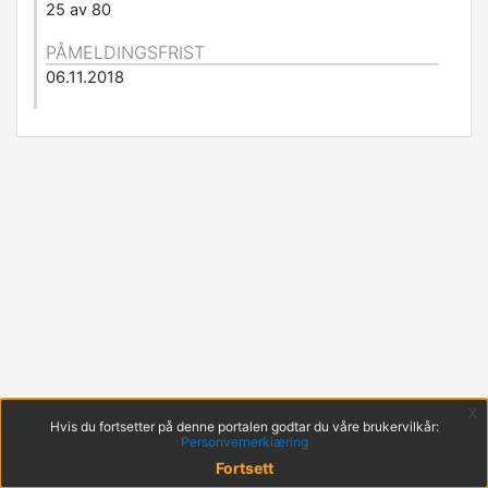
25 av 80
PÅMELDINGSFRIST
06.11.2018
x
Hvis du fortsetter på denne portalen godtar du våre brukervilkår:
Personvernerklæring
Fortsett