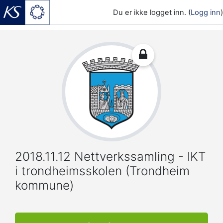
Du er ikke logget inn. (
Logg inn
)
Gå til hovedinnhold
2018.11.12 Nettverkssamling - IKT
i trondheimsskolen (Trondheim
kommune)