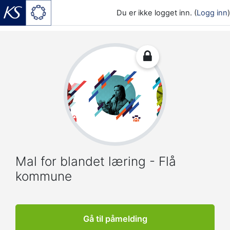
Du er ikke logget inn. (
Logg inn
)
Gå til hovedinnhold
Mal for blandet læring - Flå
kommune
Gå til påmelding