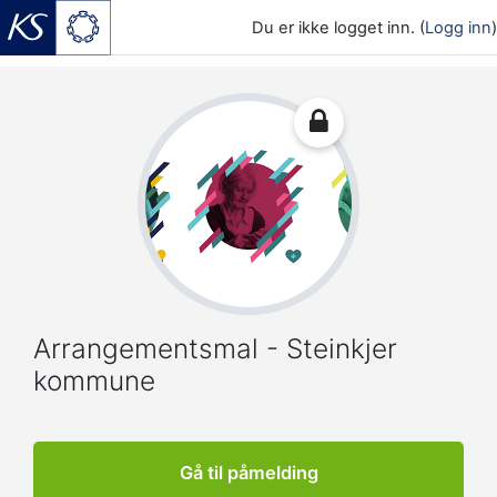
Du er ikke logget inn. (
Logg inn
)
Gå til hovedinnhold
Arrangementsmal - Steinkjer
kommune
Gå til påmelding