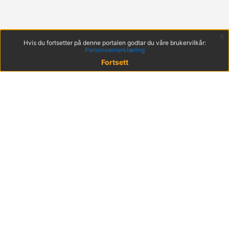
x
Hvis du fortsetter på denne portalen godtar du våre brukervilkår:
Personvernerklæring
Fortsett
© 2022 KS
Haakon VIIs gt. 9, 0161 Oslo
Postadresse: Postboks 1378 Vika, 0114 Oslo
Org. nr. 971 032 146
Hent mobilappen