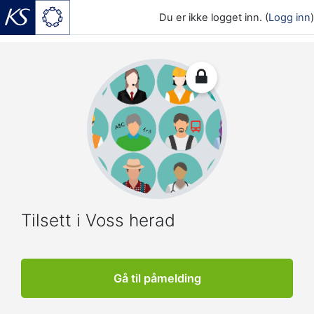
Du er ikke logget inn. (
Logg inn
)
Gå til hovedinnhold
Tilsett i Voss herad
Gå til påmelding