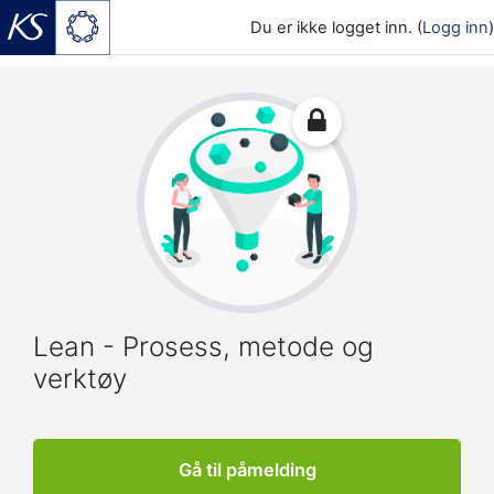
Du er ikke logget inn. (
Logg inn
)
Gå til hovedinnhold
Lean - Prosess, metode og
verktøy
Gå til påmelding