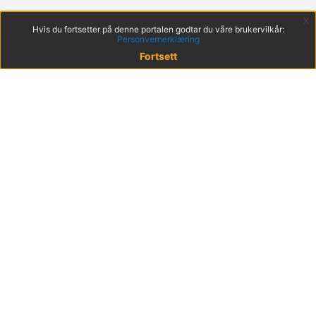
x
Hvis du fortsetter på denne portalen godtar du våre brukervilkår:
Personvernerklæring
Fortsett
© 2022 KS
Haakon VIIs gt. 9, 0161 Oslo
Postadresse: Postboks 1378 Vika, 0114 Oslo
Org. nr. 971 032 146
Hent mobilappen
Brukervilkår
Tilgjengelighetserklæring