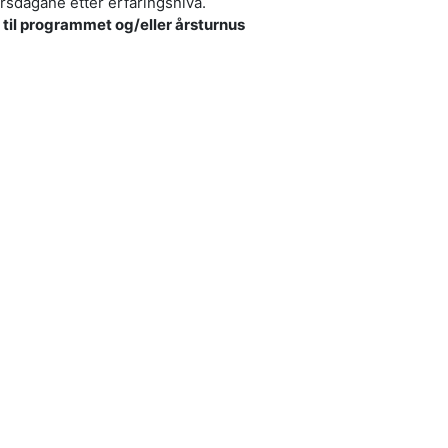
kursdagane etter erfaringsnivå.
p til programmet og/eller årsturnus