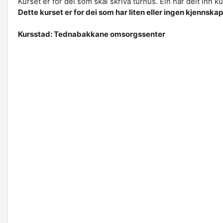
Kurset er for dei som skal skriva turnus. Ein har delt inn 
Dette kurset er for dei som har liten eller ingen kjennska
Kursstad: Tednabakkane omsorgssenter