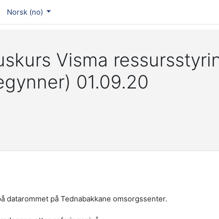
Norsk ‎(no)‎
uskurs Visma ressursstyri
egynner) 01.09.20
ing på datarommet på Tednabakkane omsorgssenter.