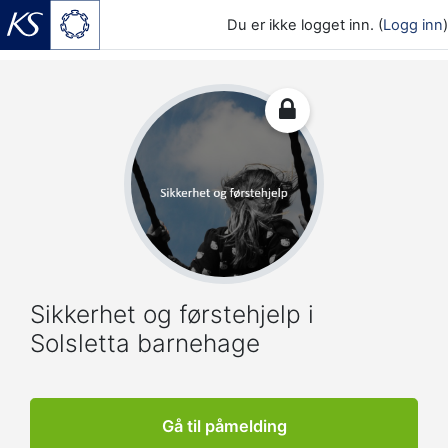
Du er ikke logget inn. (
Logg inn
)
Gå til hovedinnhold
Sikkerhet og førstehjelp i
Solsletta barnehage
Gå til påmelding