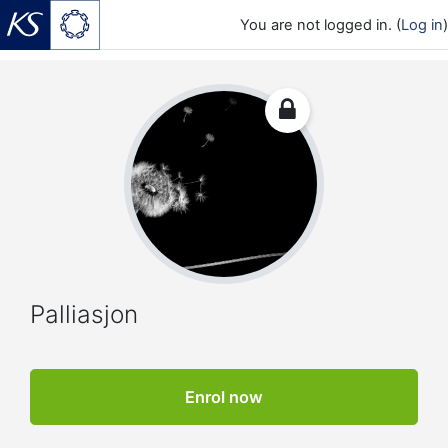
You are not logged in. (
Log in
)
Skip to main content
Palliasjon
Enrol now