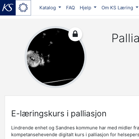
Katalog
FAQ
Hjelp
Om KS Læring
Gå til hovudinnhaldet
Palli
E-læringskurs i palliasjon
Lindrende enhet og Sandnes kommune har med midler fra
kompetansehevende digitalt kurs i palliasjon for helsepe