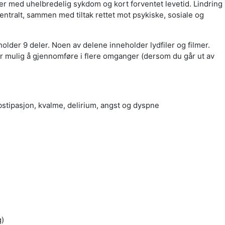
ter med uhelbredelig sykdom og kort forventet levetid. Lindring
tralt, sammen med tiltak rettet mot psykiske, sosiale og
holder 9 deler. Noen av delene inneholder lydfiler og filmer.
 mulig å gjennomføre i flere omganger (dersom du går ut av
bstipasjon, kvalme, delirium, angst og dyspne
g)