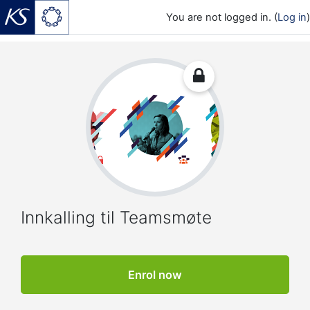
You are not logged in. (
Log in
)
Skip to main content
Innkalling til Teamsmøte
Enrol now