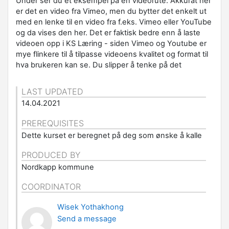
Under ser du et eksempel på en videorute. Akkurat her
er det en video fra Vimeo, men du bytter det enkelt ut
med en lenke til en video fra f.eks. Vimeo eller YouTube
og da vises den her. Det er faktisk bedre enn å laste
videoen opp i KS Læring - siden Vimeo og Youtube er
mye flinkere til å tilpasse videoens kvalitet og format til
hva brukeren kan se. Du slipper å tenke på det
LAST UPDATED
14.04.2021
PREREQUISITES
Dette kurset er beregnet på deg som ønske å kalle
PRODUCED BY
Nordkapp kommune
COORDINATOR
Wisek Yothakhong
Send a message