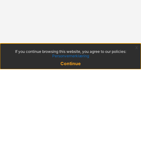
x
If you continue browsing this website, you agree to our policies:
Personvernerklæring
Continue
© 2022 KS
Haakon VIIs gt. 9, 0161 Oslo