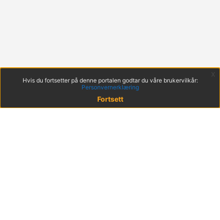
x
Hvis du fortsetter på denne portalen godtar du våre brukervilkår:
Personvernerklæring
Fortsett
© 2022 KS
Haakon VIIs gt. 9, 0161 Oslo