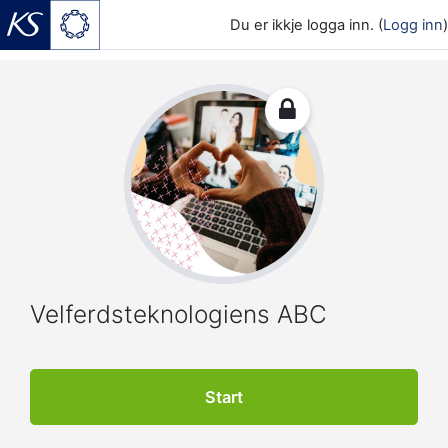
Du er ikkje logga inn. (
Logg inn
)
Gå til hovudinnhaldet
Velferdsteknologiens ABC
Start