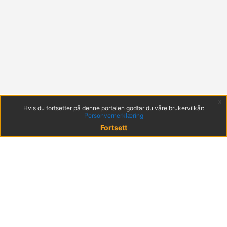
x
Hvis du fortsetter på denne portalen godtar du våre brukervilkår:
Personvernerklæring
Fortsett
© 2022 KS