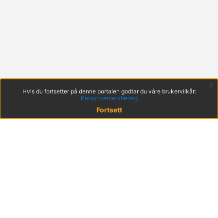
x
Hvis du fortsetter på denne portalen godtar du våre brukervilkår:
Personvernerklæring
Fortsett
© 2022 KS