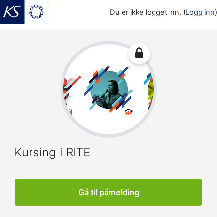
Du er ikke logget inn. (
Logg inn
)
Gå til hovedinnhold
Kursing i RITE
Gå til påmelding