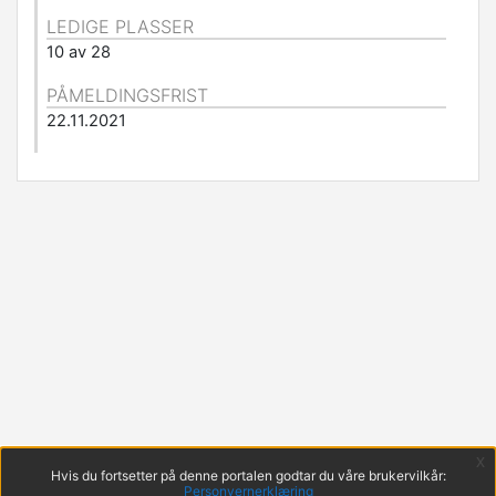
LEDIGE PLASSER
10 av 28
PÅMELDINGSFRIST
22.11.2021
x
Hvis du fortsetter på denne portalen godtar du våre brukervilkår:
Personvernerklæring