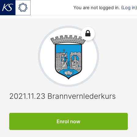
You are not logged in. (
Log in
)
Skip to main content
2021.11.23 Brannvernlederkurs
Enrol now