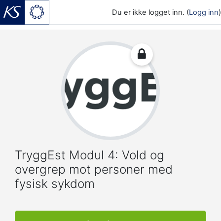
Du er ikke logget inn. (
Logg inn
)
Gå til hovedinnhold
TryggEst Modul 4: Vold og
overgrep mot personer med
fysisk sykdom