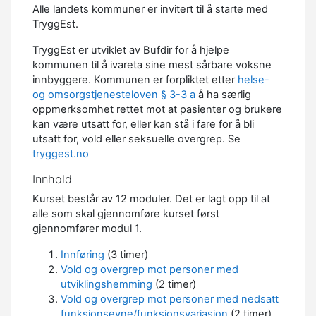
Alle landets kommuner er invitert til å starte med
TryggEst.
TryggEst er utviklet av Bufdir for å hjelpe
kommunen til å ivareta sine mest sårbare voksne
innbyggere. Kommunen er forpliktet etter
helse-
og omsorgstjenesteloven § 3-3 a
å ha særlig
oppmerksomhet rettet mot at pasienter og brukere
kan være utsatt for, eller kan stå i fare for å bli
utsatt for, vold eller seksuelle overgrep. Se
tryggest.no
Innhold
Kurset består av 12 moduler. Det er lagt opp til at
alle som skal gjennomføre kurset først
gjennomfører modul 1.
Innføring
(3 timer)
Vold og overgrep mot personer med
utviklingshemming
(2 timer)
Vold og overgrep mot personer med nedsatt
funksjonsevne/funksjonsvariasjon
(2 timer)