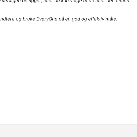
kefølgen de ligger, eller du kan velge ut de eller den filmen
 håndtere og bruke EveryOne på en god og effektiv måte.