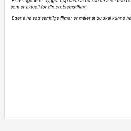
E-læringene er bygget opp sånn at du kan se alle i den rek
som er aktuell for din problemstilling.
Etter å ha sett samtlige filmer er målet at du skal kunne