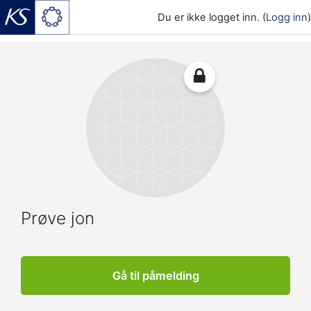
Du er ikke logget inn. (
Logg inn
)
Gå til hovedinnhold
Prøve jon
Gå til påmelding