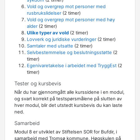
sykdom
(2 timer)
Vold og overgrep mot personer med
rusbrukslidelser
(2 timer)
Vold og overgrep mot personer med høy
alder
(2 timer)
Ulike typer av vold
(2 timer)
Lovverk og juridiske vurderinger
(2 timer)
Samtaler med utsatte
(2 timer)
Selvbestemmelse og beslutningsstøtte
(2
timer)
Egenivaretakelse i arbeidet med TryggEst
(2
timer)
Tester og kursbevis
Når du har gjennomgått alle kurssidene i en modul,
og svart korrekt på testspørsmålene på slutten av
hver modul, blir det utstedt kursbevis du kan laste
ned.
Samarbeid
Modul 8 er utviklet av Stiftelsen SOR for Bufdir, i
samarbeid med Tromsø kommune, Høgskulen på