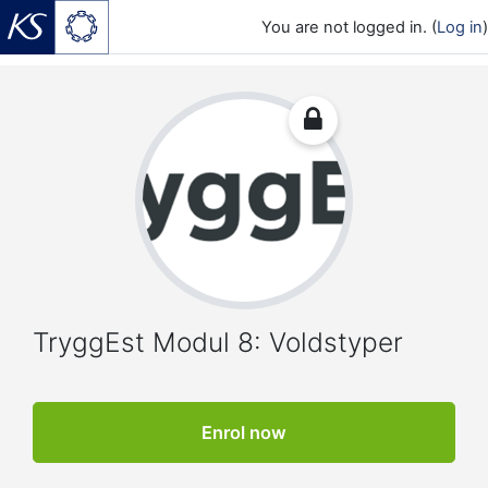
You are not logged in. (
Log in
)
Skip to main content
TryggEst Modul 8: Voldstyper
Enrol now