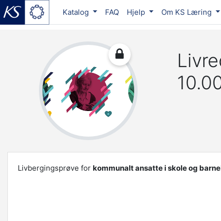
Katalog
FAQ
Hjelp
Om KS Læring
Skip to main content
Livr
10.0
Livbergingsprøve for
kommunalt ansatte i skole og barn