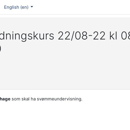
English ‎(en)‎
edningskurs 22/08-22 kl 0
0
ehage
som skal ha svømmeundervisning.