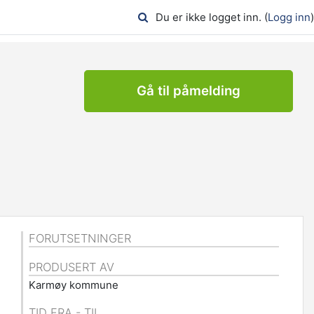
Du er ikke logget inn. (
Logg inn
)
Gå til påmelding
FORUTSETNINGER
PRODUSERT AV
Karmøy kommune
TID FRA - TIL