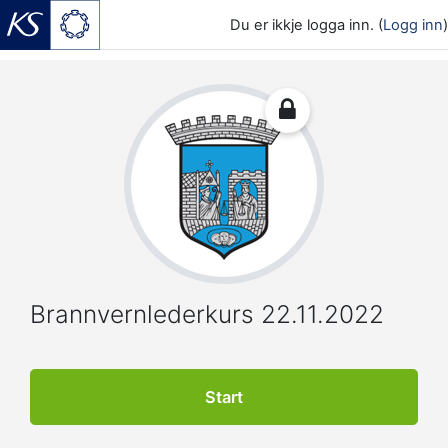
Du er ikkje logga inn. (
Logg inn
)
Gå til hovudinnhaldet
Brannvernlederkurs 22.11.2022
Start