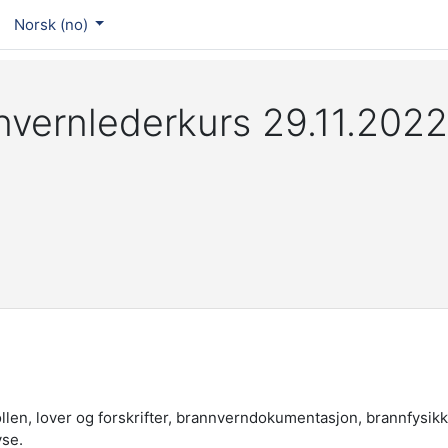
Norsk ‎(no)‎
nvernlederkurs 29.11.2022
len, lover og forskrifter, brannverndokumentasjon, brannfysikk
yse.