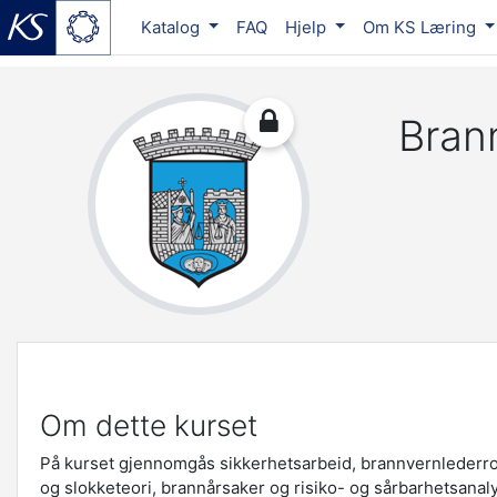
Katalog
FAQ
Hjelp
Om KS Læring
Gå til hovedinnhold
Bran
Om dette kurset
På kurset gjennomgås sikkerhetsarbeid, brannvernlederrol
og slokketeori, brannårsaker og risiko- og sårbarhetsanal