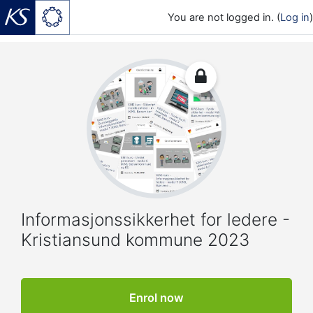
You are not logged in. (
Log in
)
Skip to main content
Informasjonssikkerhet for ledere -
Kristiansund kommune 2023
Enrol now