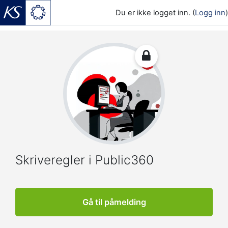
Du er ikke logget inn. (
Logg inn
)
Gå til hovedinnhold
Skriveregler i Public360
Gå til påmelding