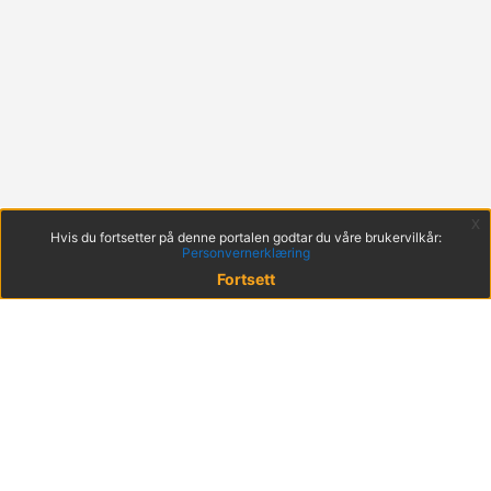
x
Hvis du fortsetter på denne portalen godtar du våre brukervilkår:
Personvernerklæring
Fortsett
© 2022 KS