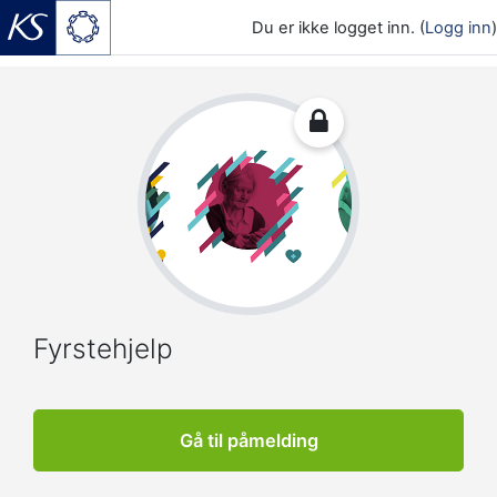
Du er ikke logget inn. (
Logg inn
)
Gå til hovedinnhold
Fyrstehjelp
Gå til påmelding