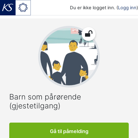
Du er ikke logget inn. (
Logg inn
)
Gå til hovedinnhold
Barn som pårørende
(gjestetilgang)
Gå til påmelding