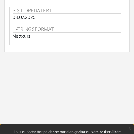
SIST OPPDATERT
08.07.2025
LÆRINGSFORMAT
Nettkurs
x
Hvis du fortsetter på denne portalen godtar du våre brukervilkår: