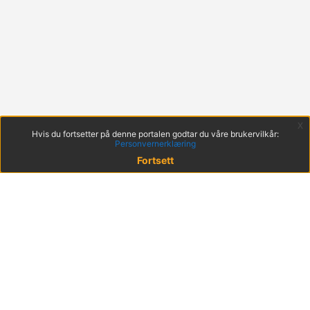
x
Hvis du fortsetter på denne portalen godtar du våre brukervilkår:
Personvernerklæring
Fortsett
© 2022 KS