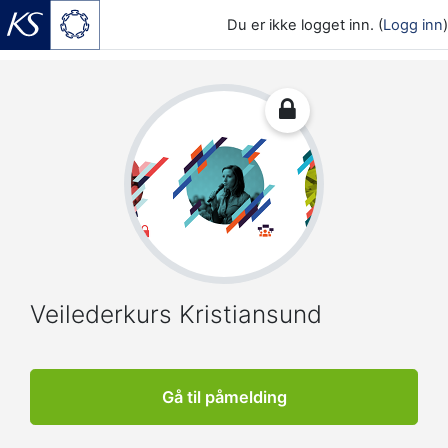
Du er ikke logget inn. (
Logg inn
)
Gå til hovedinnhold
Veilederkurs Kristiansund
Gå til påmelding