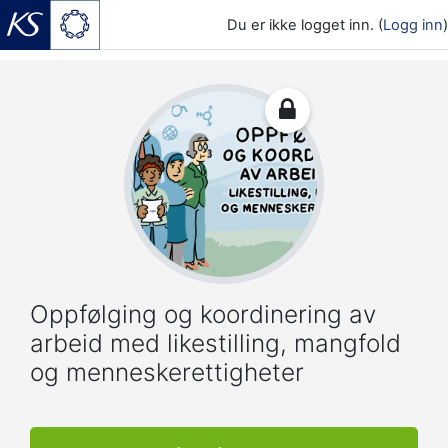
Du er ikke logget inn. (
Logg inn
)
Gå til hovedinnhold
Oppfølging og koordinering av
arbeid med likestilling, mangfold
og menneskerettigheter