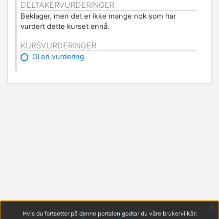
DELTAKERVURDERINGER
Beklager, men det er ikke mange nok som har
vurdert dette kurset ennå.
KURSVURDERINGER
Gi en vurdering
x
Hvis du fortsetter på denne portalen godtar du våre brukervilkår: