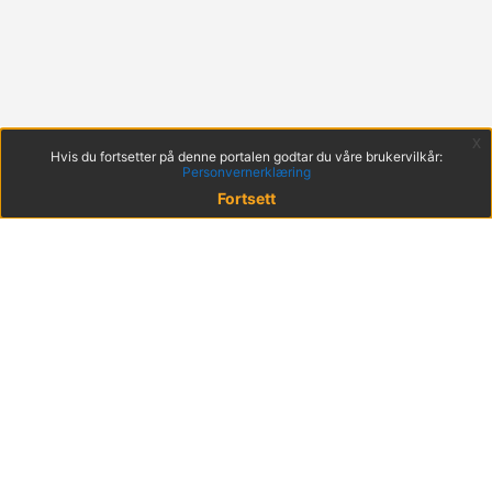
x
Hvis du fortsetter på denne portalen godtar du våre brukervilkår:
Personvernerklæring
Fortsett
© 2022 KS
Haakon VIIs gt. 9, 0161 Oslo
Postadresse: Postboks 1378 Vika, 0114 Oslo