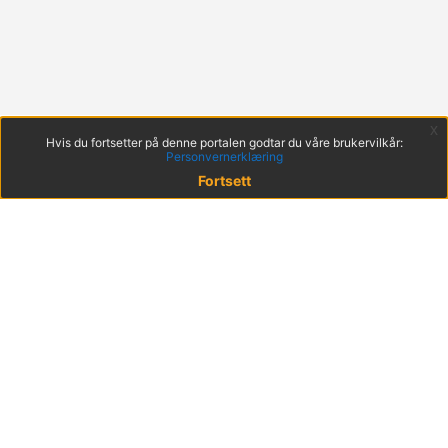
x
Hvis du fortsetter på denne portalen godtar du våre brukervilkår:
Personvernerklæring
Fortsett
© 2022 KS
Haakon VIIs gt. 9, 0161 Oslo
Postadresse: Postboks 1378 Vika, 0114 Oslo