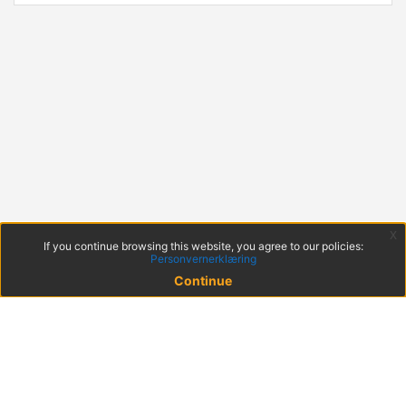
x
If you continue browsing this website, you agree to our policies:
Personvernerklæring
Continue
© 2022 KS