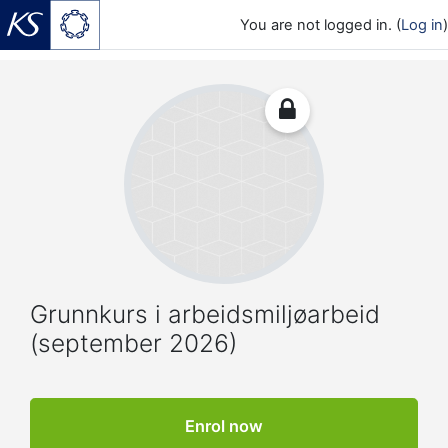
You are not logged in. (
Log in
)
Skip to main content
Grunnkurs i arbeidsmiljøarbeid
(september 2026)
Enrol now