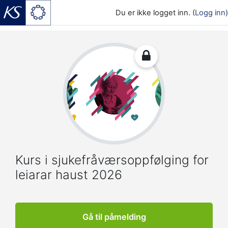
Du er ikke logget inn. (
Logg inn
)
Gå til hovedinnhold
Kurs i sjukefråværsoppfølging for
leiarar haust 2026
Gå til påmelding