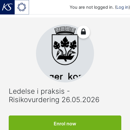
You are not logged in. (
Log in
)
Skip to main content
Ledelse i praksis -
Risikovurdering 26.05.2026
Enrol now