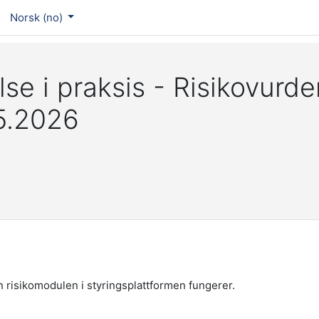
Norsk ‎(no)‎
se i praksis - Risikovurde
5.2026
n risikomodulen i styringsplattformen fungerer.