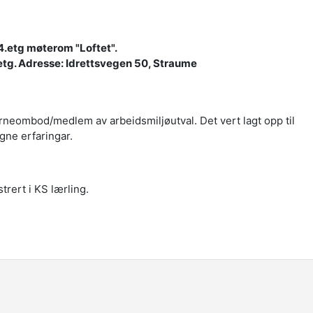
 4.etg møterom "Loftet".
.etg. Adresse: Idrettsvegen 50, Straume
erneombod/medlem av arbeidsmiljøutval. Det vert lagt opp til
igne erfaringar.
strert i KS lærling.