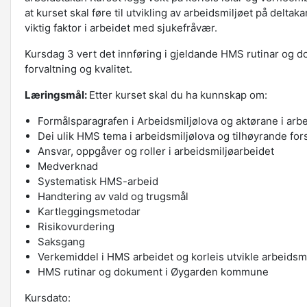
at kurset skal føre til utvikling av arbeidsmiljøet på delta
viktig faktor i arbeidet med sjukefråvær.
Kursdag 3 vert det innføring i gjeldande HMS rutinar og
forvaltning og kvalitet.
Læringsmål:
Etter kurset skal du ha kunnskap om:
Formålsparagrafen i Arbeidsmiljølova og aktørane i arb
Dei ulik HMS tema i arbeidsmiljølova og tilhøyrande fors
Ansvar, oppgåver og roller i arbeidsmiljøarbeidet
Medverknad
Systematisk HMS-arbeid
Handtering av vald og trugsmål
Kartleggingsmetodar
Risikovurdering
Saksgang
Verkemiddel i HMS arbeidet og korleis utvikle arbeidsmi
HMS rutinar og dokument i Øygarden kommune
Kursdato: