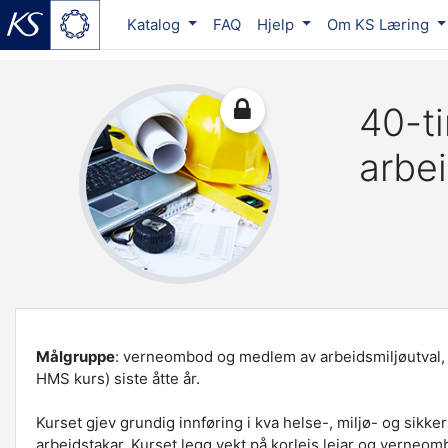
Katalog
FAQ
Hjelp
Om KS Læring
Gå til hovedinnhold
40-t
arbe
Målgruppe
: verneombod og medlem av arbeidsmiljøutval, 
HMS kurs) siste åtte år.
Kurset gjev grundig innføring i kva helse-, miljø- og sik
arbeidstakar. Kurset legg vekt på korleis leiar og verneom