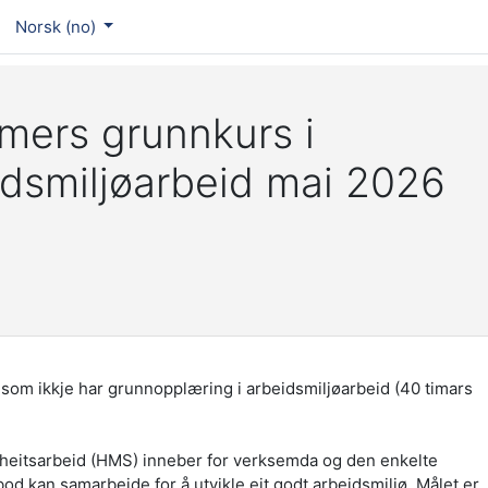
Norsk ‎(no)‎
imers grunnkurs i
idsmiljøarbeid mai 2026
som ikkje har grunnopplæring i arbeidsmiljøarbeid (40 timars
kerheitsarbeid (HMS) inneber for verksemda og den enkelte
bod kan samarbeide for å utvikle eit godt arbeidsmiljø. Målet er