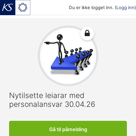
Du er ikke logget inn. (
Logg inn
)
Gå til hovedinnhold
Nytilsette leiarar med
personalansvar 30.04.26
Gå til påmelding