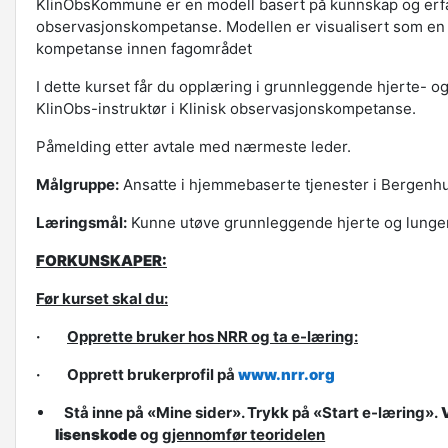
KlinObsKommune er en modell basert på kunnskap og erfa
observasjonskompetanse. Modellen er visualisert som en tra
kompetanse innen fagområdet
I dette kurset får du opplæring i grunnleggende hjerte- o
KlinObs-instruktør i Klinisk observasjonskompetanse.
Påmelding etter avtale med nærmeste leder.
Målgruppe:
Ansatte i hjemmebaserte tjenester i Bergenh
Læringsmål:
Kunne utøve grunnleggende hjerte og lunge
FORKUNSKAPER:
Før kurset skal du:
·
Opprette bruker hos NRR og ta e-læring:
· Opprett brukerprofil på
www.nrr.org
Stå inne på «Mine sider». Trykk på «Start e-læring».
lisenskode
og
gjennomfør teoridelen