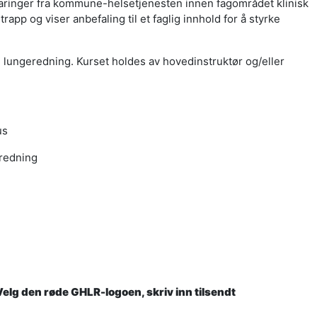
ringer fra kommune-helsetjenesten innen fagområdet klinisk
pp og viser anbefaling til et faglig innhold for å styrke
g lungeredning. Kurset holdes av hovedinstruktør og/eller
us
redning
Velg den røde GHLR-logoen, skriv inn tilsendt