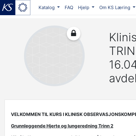
Katalog
FAQ
Hjelp
Om KS Læring
Gå til hovedinnhold
Klin
TRIN
16.0
avde
VELKOMMEN TIL KURS I KLINISK OBSERVASJONSKOM
Grunnleggende Hjerte og lungeredning Trinn 2