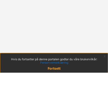
x
Hvis du fortsetter på denne portalen godtar du våre brukervilkår:
Personvernerklæring
Fortsett
© 2022 KS