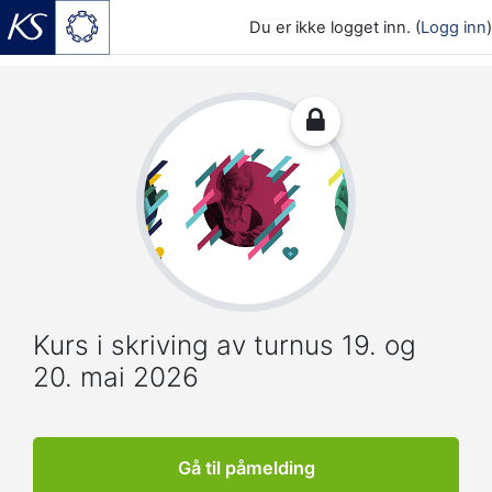
Du er ikke logget inn. (
Logg inn
)
Gå til hovedinnhold
Kurs i skriving av turnus 19. og
20. mai 2026
Gå til påmelding