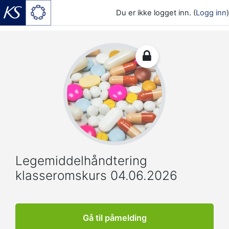
Du er ikke logget inn. (
Logg inn
)
Gå til hovedinnhold
Legemiddelhåndtering
klasseromskurs 04.06.2026
Gå til påmelding