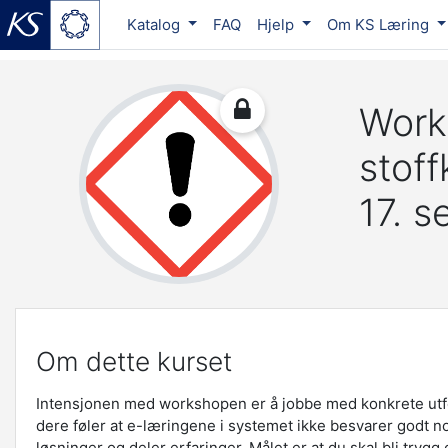
Katalog
FAQ
Hjelp
Om KS Læring
Gå til hovedinnhold
Work
stof
17. 
Om dette kurset
Intensjonen med workshopen er å jobbe med konkrete ut
dere føler at e-læringene i systemet ikke besvarer godt n
løsninger og deler erfaringer. Målet er at du skal bli trygg