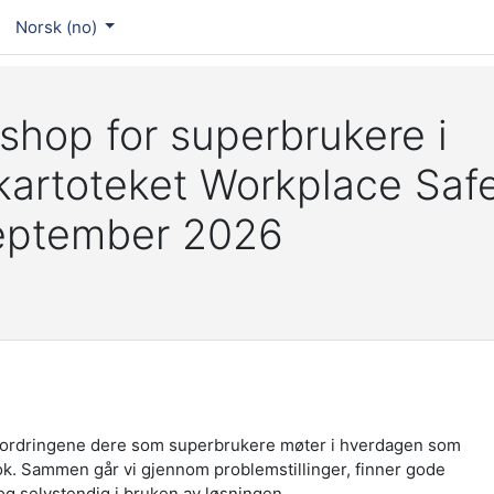
Norsk ‎(no)‎
shop for superbrukere i
fkartoteket Workplace Saf
september 2026
fordringene dere som superbrukere møter i hverdagen som
ok. Sammen går vi gjennom problemstillinger, finner gode
 og selvstendig i bruken av løsningen.