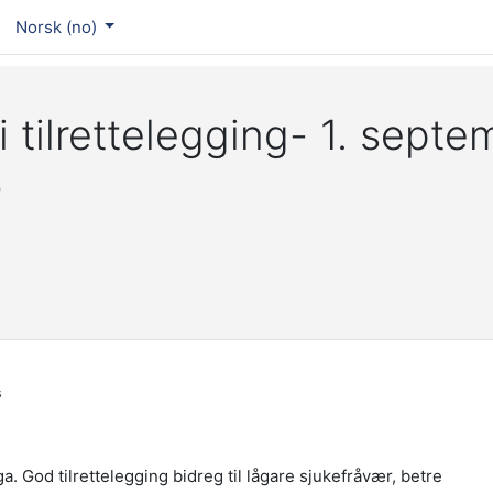
Norsk ‎(no)‎
i tilrettelegging- 1. sept
6
s
ga. God tilrettelegging bidreg til lågare sjukefråvær, betre