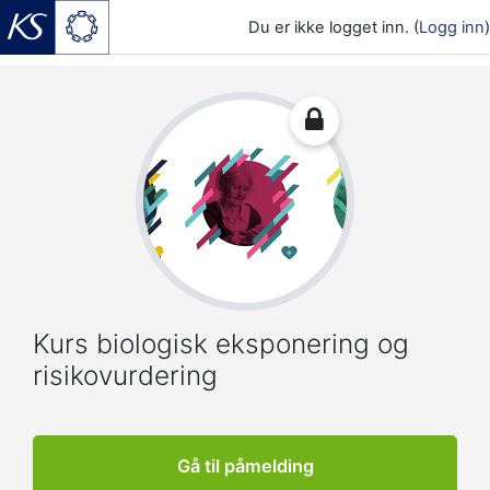
Du er ikke logget inn. (
Logg inn
)
Gå til hovedinnhold
Kurs biologisk eksponering og
risikovurdering
Gå til påmelding