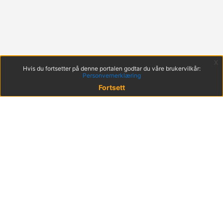
x
Hvis du fortsetter på denne portalen godtar du våre brukervilkår:
Personvernerklæring
Fortsett
© 2022 KS
Haakon VIIs gt. 9, 0161 Oslo
Postadresse: Postboks 1378 Vika, 0114 Oslo