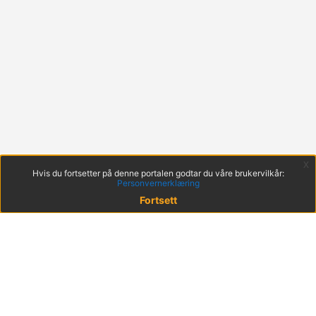
x
Hvis du fortsetter på denne portalen godtar du våre brukervilkår:
Personvernerklæring
Fortsett
© 2022 KS