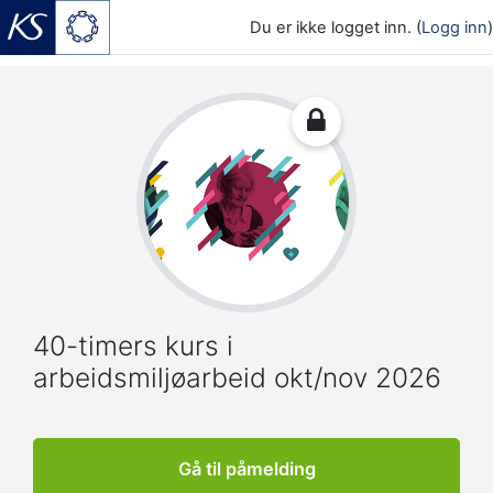
Du er ikke logget inn. (
Logg inn
)
Gå til hovedinnhold
40-timers kurs i
arbeidsmiljøarbeid okt/nov 2026
Gå til påmelding