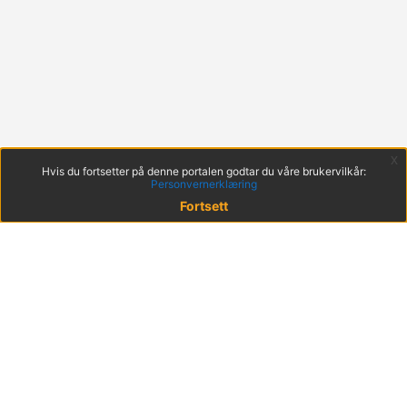
x
Hvis du fortsetter på denne portalen godtar du våre brukervilkår:
Personvernerklæring
Fortsett
© 2022 KS